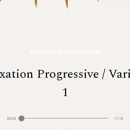
Réservé aux abonnés
xation Progressive / Var
1
00:00
17:18