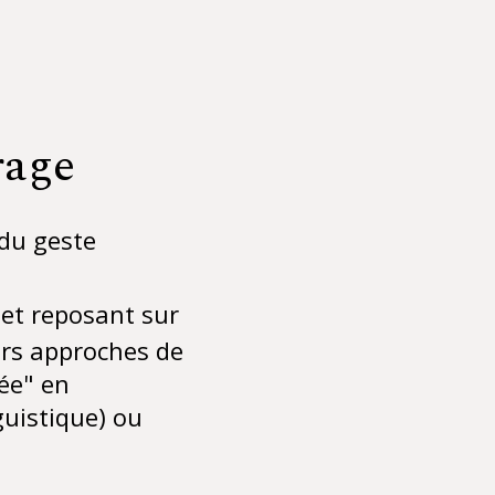
rage
du geste
 et reposant sur
urs approches de
ée" en
uistique) ou